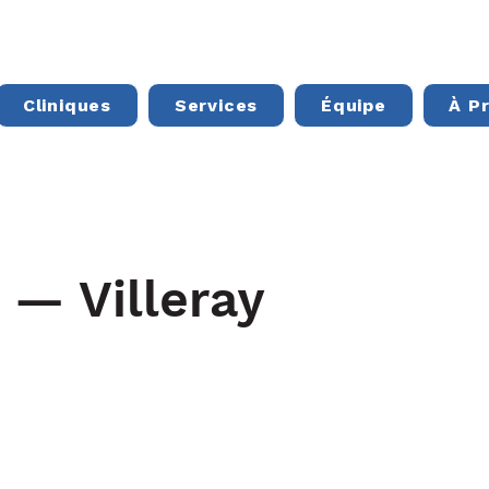
Cliniques
Services
Équipe
À P
 — Villeray