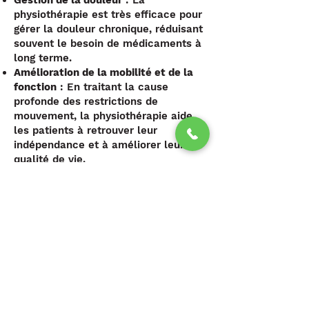
Gestion de la douleur
: La
physiothérapie est très efficace pour
gérer la douleur chronique, réduisant
souvent le besoin de médicaments à
long terme.
Amélioration de la mobilité et de la
fonction
: En traitant la cause
profonde des restrictions de
mouvement, la physiothérapie aide
les patients à retrouver leur
indépendance et à améliorer leur
qualité de vie.
Prévention des blessures et des
complications
: Les
physiothérapeutes fournissent des
conseils sur les techniques de
mouvement appropriées et
l’ergonomie, aidant à prévenir les
blessures futures.
Amélioration de la condition physique
: Grâce à des programmes d’exercice
personnalisés, la physiothérapie aide