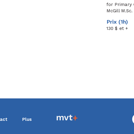
for Primary 
McGill M.Sc.
Prix (1h)
130
$ et +
act
Plus