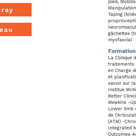
pied, Mobilis
Manipulation
eray
Taping (kiné
proprioceptif
neuromuscula
teau
gâchettes (t
myofascial
Formation
La Clinique 
traitements
en Charge d
et planifica
savoir sur l
Institue McK
Better Clini
Meakins -Upp
Lower limb c
de l'Articul
(ATM) -Chron
Integrated M
Outcomes-Ac