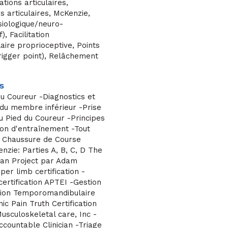
ations articulaires,
s articulaires, McKenzie,
siologique/neuro-
), Facilitation
ire proprioceptive, Points
rigger point), Relâchement
s
du Coureur -Diagnostics et
 du membre inférieur -Prise
u Pied du Coureur -Principes
tion d'entraînement -Tout
a Chaussure de Course
enzie: Parties A, B, C, D The
cian Project par Adam
er limb certification -
ertification APTEI -Gestion
ation Temporomandibulaire
ic Pain Truth Certification
usculoskeletal care, Inc -
countable Clinician -Triage