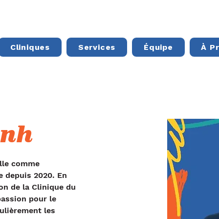
Cliniques
Services
Équipe
À P
inh
ille comme 
 depuis 2020. En 
on de la Clinique du 
passion pour le 
ulièrement les 