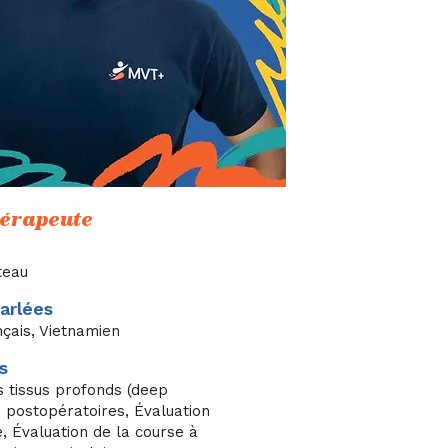
hérapeute
)
ateau
arlées
nçais, Vietnamien
s
 tissus profonds (deep
ns postopératoires, Évaluation
 Évaluation de la course à