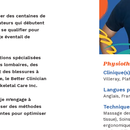
ider des centaines de 
ateurs qui débutent 
 se qualifier pour 
e éventail de 
tions spécialisées 
Physiot
s lombaires, des 
t des blessures à 
Clinique(s
e, le Better Clinician 
Villeray, Pl
keletal Care Inc.
Langues p
Anglais, Fra
je m’engage à 
liser des méthodes 
Technique
ntes pour optimiser 
Massage des
tissue), Soi
ergonomique,