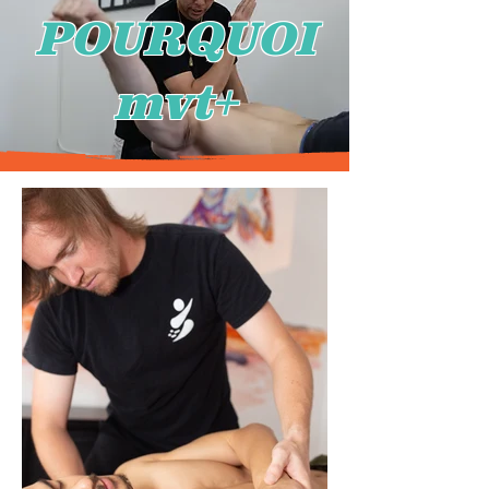
POURQUOI
mvt+